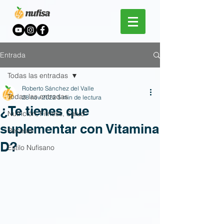
Entrada
Todas las entradas
Roberto Sánchez del Valle
Todas las entradas
28 nov 2022
5 min de lectura
¿Te tienes que
Nutrición, Fitness, Salud
suplementar con Vitamina
Recetas
D?
Estilo Nufisano