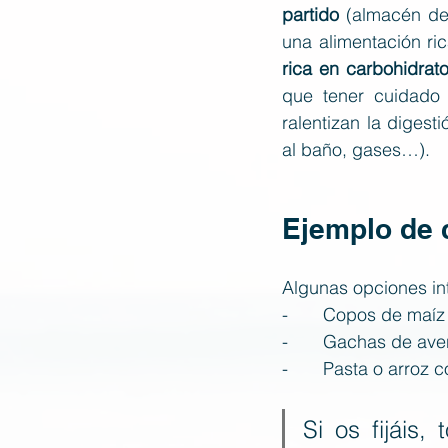
partido
 (almacén de
una alimentación ri
rica en carbohidrat
que tener cuidado 
ralentizan la digest
al baño, gases…). 
Ejemplo de 
Algunas opciones in
-       Copos de ma
-       Gachas de av
-       Pasta o arro
Si os fijáis,