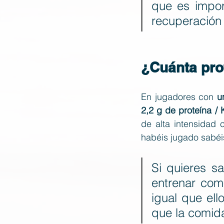
que es impor
recuperación
¿Cuánta pro
En jugadores con 
u
2,2 g de proteína / 
de alta intensidad 
habéis jugado sabéis
Si quieres sa
entrenar como
igual que ell
que la comid