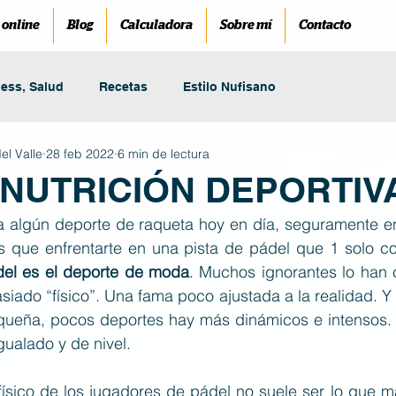
 online
Blog
Calculadora
Sobre mí
Contacto
ness, Salud
Recetas
Estilo Nufisano
el Valle
28 feb 2022
6 min de lectura
 NUTRICIÓN DEPORTIV
 a algún deporte de raqueta hoy en día, seguramente en
os que enfrentarte en una pista de pádel que 1 solo co
del es el deporte de moda
. Muchos ignorantes lo han c
iado “físico”. Una fama poco ajustada a la realidad. Y
queña, pocos deportes hay más dinámicos e intensos. E
gualado y de nivel.
 físico de los jugadores de pádel no suele ser lo que 