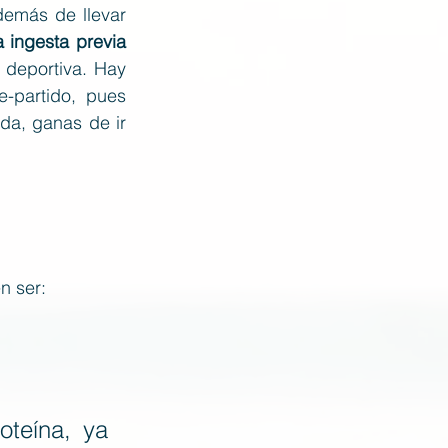
emás de llevar 
 ingesta previa 
 deportiva. Hay 
partido, pues 
da, ganas de ir 
n ser:
teína, ya 