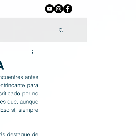
A
cuentres antes 
ntrincante para 
riticado por no 
 es que, aunque 
so sí, siempre 
más destaque de 